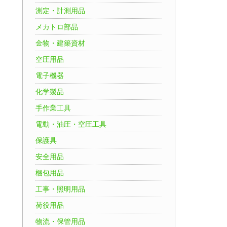
測定・計測用品
メカトロ部品
金物・建築資材
空圧用品
電子機器
化学製品
手作業工具
電動・油圧・空圧工具
保護具
安全用品
梱包用品
工事・照明用品
荷役用品
物流・保管用品