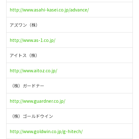
http://www.asahi-kasei.co.jp/advance/
アズワン（株）
http://www.as-1.co.jp/
アイトス（株）
http://www.aitoz.co.jp/
（株）ガードナー
http://www.guardner.co.jp/
（株）ゴールドウイン
http://www.goldwin.co.jp/g-hitech/