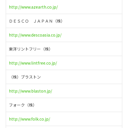
http://www.azearth.co.jp/
ＤＥＳＣＯ ＪＡＰＡＮ（株）
http://www.descoasia.co.jp/
東洋リントフリー（株）
http://www.lintfree.co.jp/
（株）ブラストン
http://www.blaston.jp/
フォーク（株）
http://www.folk.co.jp/