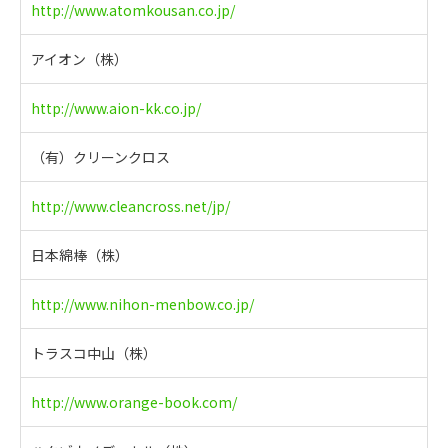
http://www.atomkousan.co.jp/
アイオン（株）
http://www.aion-kk.co.jp/
（有）クリーンクロス
http://www.cleancross.net/jp/
日本綿棒（株）
http://www.nihon-menbow.co.jp/
トラスコ中山（株）
http://www.orange-book.com/