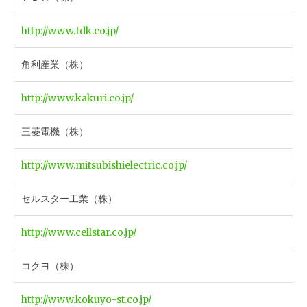
http://www.fdk.co.jp/
角利産業（株）
http://www.kakuri.co.jp/
三菱電機（株）
http://www.mitsubishielectric.co.jp/
セルスター工業（株）
http://www.cellstar.co.jp/
コクヨ（株）
http://www.kokuyo-st.co.jp/