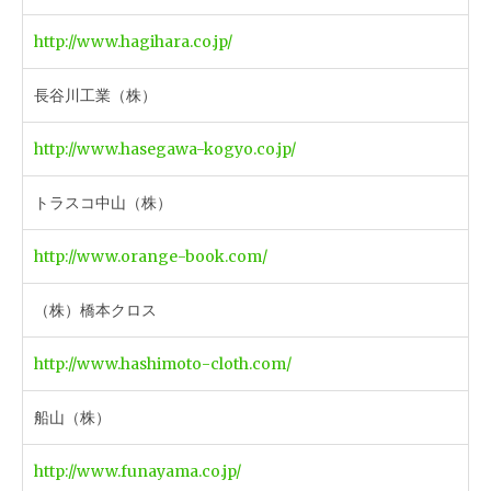
http://www.hagihara.co.jp/
長谷川工業（株）
http://www.hasegawa-kogyo.co.jp/
トラスコ中山（株）
http://www.orange-book.com/
（株）橋本クロス
http://www.hashimoto-cloth.com/
船山（株）
http://www.funayama.co.jp/