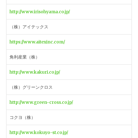
http://www.irisohyama.co.jp/
（株）アイテックス
https://www.aitexinc.com/
角利産業（株）
http://www.kakuri.co.jp/
（株）グリーンクロス
http://www.green-cross.co.jp/
コクヨ（株）
http://www.kokuyo-st.co.jp/