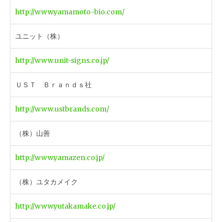
http://www.yamamoto-bio.com/
ユニット（株）
http://www.unit-signs.co.jp/
ＵＳＴ Ｂｒａｎｄｓ社
http://www.ustbrands.com/
（株）山善
http://www.yamazen.co.jp/
（株）ユタカメイク
http://www.yutakamake.co.jp/