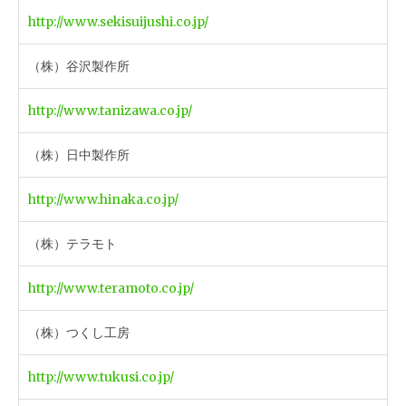
http://www.sekisuijushi.co.jp/
（株）谷沢製作所
http://www.tanizawa.co.jp/
（株）日中製作所
http://www.hinaka.co.jp/
（株）テラモト
http://www.teramoto.co.jp/
（株）つくし工房
http://www.tukusi.co.jp/