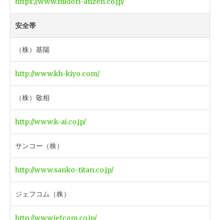
https://www.midori-anzen.co.jp/
安全帯
（株）基陽
http://www.kh-kiyo.com/
（株）敬相
http://www.k-ai.co.jp/
サンコー（株）
http://www.sanko-titan.co.jp/
ジェフコム（株）
http://www.jefcom.co.jp/