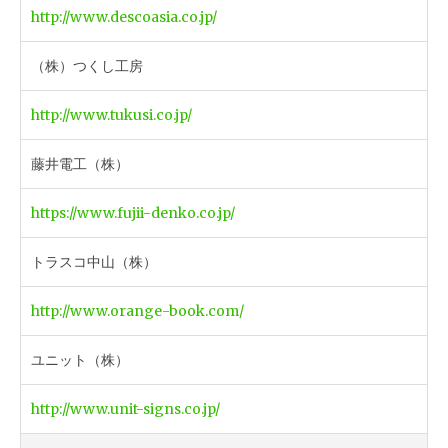
http://www.descoasia.co.jp/
（株）つくし工房
http://www.tukusi.co.jp/
藤井電工（株）
https://www.fujii-denko.co.jp/
トラスコ中山（株）
http://www.orange-book.com/
ユニット（株）
http://www.unit-signs.co.jp/