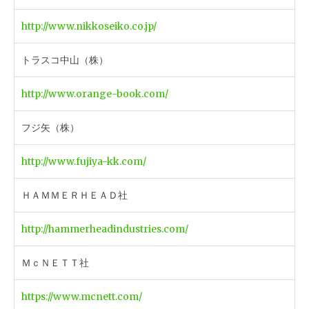
http://www.nikkoseiko.co.jp/
トラスコ中山（株）
http://www.orange-book.com/
フジ矢（株）
http://www.fujiya-kk.com/
ＨＡＭＭＥＲＨＥＡＤ社
http://hammerheadindustries.com/
ＭｃＮＥＴＴ社
https://www.mcnett.com/