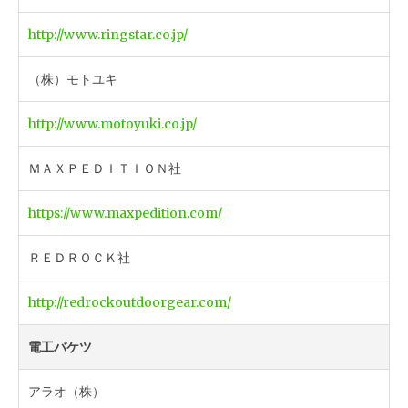
http://www.ringstar.co.jp/
（株）モトユキ
http://www.motoyuki.co.jp/
ＭＡＸＰＥＤＩＴＩＯＮ社
https://www.maxpedition.com/
ＲＥＤＲＯＣＫ社
http://redrockoutdoorgear.com/
電工バケツ
アラオ（株）