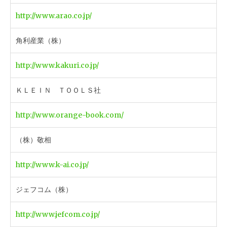
http://www.arao.co.jp/
角利産業（株）
http://www.kakuri.co.jp/
ＫＬＥＩＮ ＴＯＯＬＳ社
http://www.orange-book.com/
（株）敬相
http://www.k-ai.co.jp/
ジェフコム（株）
http://www.jefcom.co.jp/