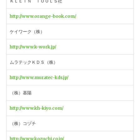
ＫＬＥＩＮ ＴＯＯＬＳ社
http://www.orange-book.com/
ケイワーク（株）
http://www.k-work.jp/
ムラテックＫＤＳ（株）
http://www.muratec-kds.jp/
（株）基陽
http://www.kh-kiyo.com/
（株）コヅチ
http://www.kozuchi.co.jp/