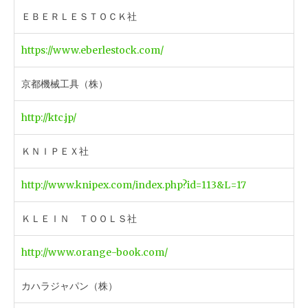
ＥＢＥＲＬＥＳＴＯＣＫ社
https://www.eberlestock.com/
京都機械工具（株）
http://ktc.jp/
ＫＮＩＰＥＸ社
http://www.knipex.com/index.php?id=113&L=17
ＫＬＥＩＮ ＴＯＯＬＳ社
http://www.orange-book.com/
カハラジャパン（株）