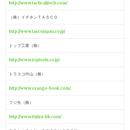
http://www.tacticaljtech.com/
（株）イチネンＴＡＳＣＯ
http://www.tascojapan.co.jp/
トップ工業（株）
http://www.toptools.co.jp/
トラスコ中山（株）
http://www.orange-book.com/
フジ矢（株）
http://www.fujiya-kk.com/