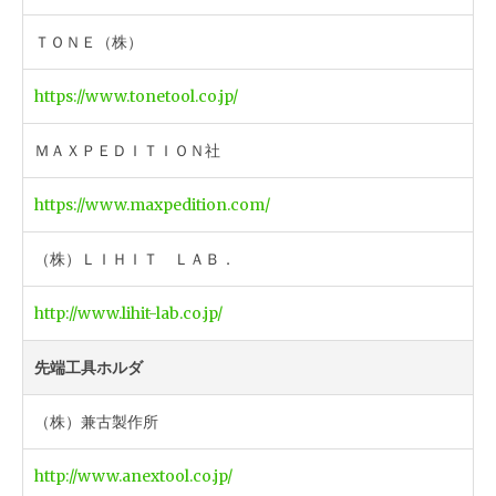
ＴＯＮＥ（株）
https://www.tonetool.co.jp/
ＭＡＸＰＥＤＩＴＩＯＮ社
https://www.maxpedition.com/
（株）ＬＩＨＩＴ ＬＡＢ．
http://www.lihit-lab.co.jp/
先端工具ホルダ
（株）兼古製作所
http://www.anextool.co.jp/