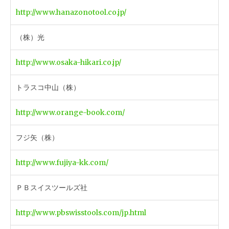
http://www.hanazonotool.co.jp/
（株）光
http://www.osaka-hikari.co.jp/
トラスコ中山（株）
http://www.orange-book.com/
フジ矢（株）
http://www.fujiya-kk.com/
ＰＢスイスツールズ社
http://www.pbswisstools.com/jp.html