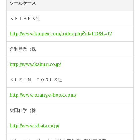
ツールケース
ＫＮＩＰＥＸ社
http://www.knipex.com/index.php?id=113&L=17
角利産業（株）
http://www.kakuri.co.jp/
ＫＬＥＩＮ ＴＯＯＬＳ社
http://www.orange-book.com/
柴田科学（株）
http://www.sibata.co.jp/