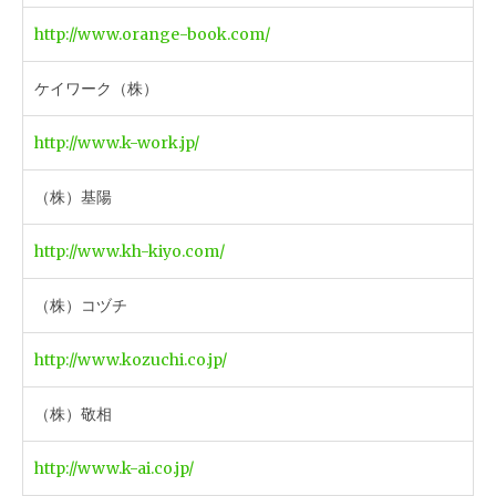
http://www.orange-book.com/
ケイワーク（株）
http://www.k-work.jp/
（株）基陽
http://www.kh-kiyo.com/
（株）コヅチ
http://www.kozuchi.co.jp/
（株）敬相
http://www.k-ai.co.jp/