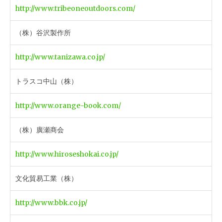
http://www.tribeoneoutdoors.com/
（株）谷沢製作所
http://www.tanizawa.co.jp/
トラスコ中山（株）
http://www.orange-book.com/
（株）廣瀬商会
http://www.hiroseshokai.co.jp/
文化貿易工業（株）
http://www.bbk.co.jp/