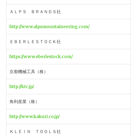
ＡＬＰＳ ＢＲＡＮＤＳ社
http://www.alpsmountaineering.com/
ＥＢＥＲＬＥＳＴＯＣＫ社
https://www.eberlestock.com/
京都機械工具（株）
http://ktc.jp/
角利産業（株）
http://www.kakuri.co.jp/
ＫＬＥＩＮ ＴＯＯＬＳ社