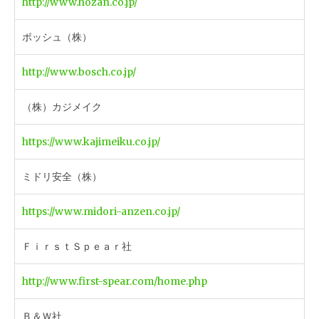
http://www.hozan.co.jp/
ボッシュ（株）
http://www.bosch.co.jp/
（株）カジメイク
https://www.kajimeiku.co.jp/
ミドリ安全（株）
https://www.midori-anzen.co.jp/
ＦｉｒｓｔＳｐｅａｒ社
http://www.first-spear.com/home.php
Ｂ＆Ｗ社