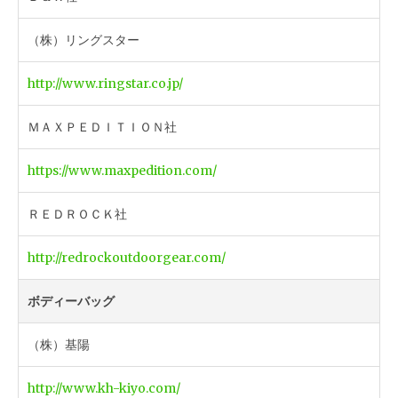
（株）リングスター
http://www.ringstar.co.jp/
ＭＡＸＰＥＤＩＴＩＯＮ社
https://www.maxpedition.com/
ＲＥＤＲＯＣＫ社
http://redrockoutdoorgear.com/
ボディーバッグ
（株）基陽
http://www.kh-kiyo.com/