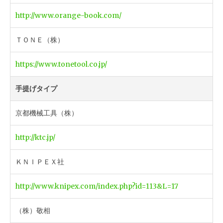
http://www.orange-book.com/
ＴＯＮＥ（株）
https://www.tonetool.co.jp/
手提げタイプ
京都機械工具（株）
http://ktc.jp/
ＫＮＩＰＥＸ社
http://www.knipex.com/index.php?id=113&L=17
（株）敬相