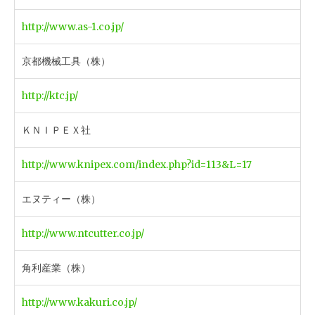
http://www.as-1.co.jp/
京都機械工具（株）
http://ktc.jp/
ＫＮＩＰＥＸ社
http://www.knipex.com/index.php?id=113&L=17
エヌティー（株）
http://www.ntcutter.co.jp/
角利産業（株）
http://www.kakuri.co.jp/