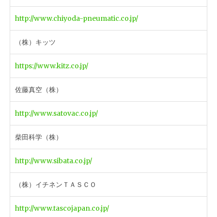
http://www.chiyoda-pneumatic.co.jp/
（株）キッツ
https://www.kitz.co.jp/
佐藤真空（株）
http://www.satovac.co.jp/
柴田科学（株）
http://www.sibata.co.jp/
（株）イチネンＴＡＳＣＯ
http://www.tascojapan.co.jp/