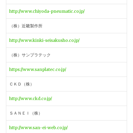
http://www.chiyoda-pneumatic.co.jp/
（株）近畿製作所
http://www.kinki-seisakusho.co.jp/
（株）サンプラテック
https://www.sanplatec.co.jp/
ＣＫＤ（株）
http://www.ckd.co.jp/
ＳＡＮＥＩ（株）
http://www.san-ei-web.co.jp/